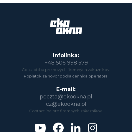
Infolinka:
+48 506 998 579
Contact iba pre nových firemných zákazníkov.
Poplatok za hovor podľa cenníka operátora.
E-mail:
poczta@ekookna.pl
cz@ekookna.pl
Contact iba pre firemných zákazníkov.