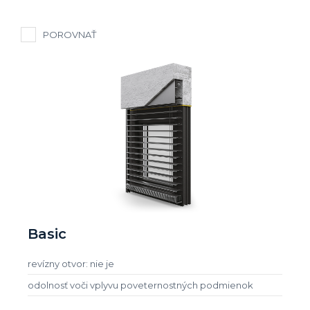
POROVNAŤ
Basic
revízny otvor: nie je
odolnosť voči vplyvu poveternostných podmienok