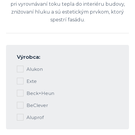
pri vyrovnávaní toku tepla do interiéru budovy,
znižovaní hluku a sú estetickým prvkom, ktorý
spestrí fasádu.
Výrobca:
Alukon
Exte
Beck+Heun
BeClever
Aluprof