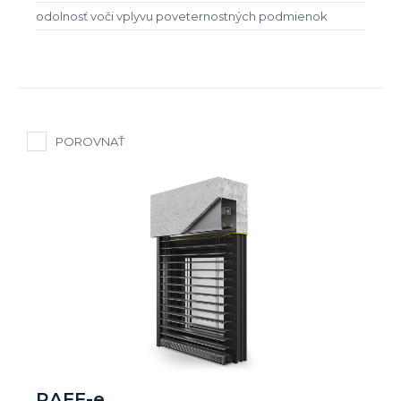
odolnosť voči vplyvu poveternostných podmienok
POROVNAŤ
RAFF-e