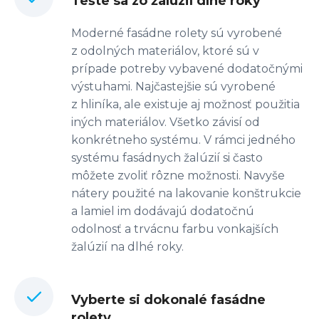
Tešte sa zo žalúzií dlhé roky
Moderné fasádne rolety sú vyrobené
z odolných materiálov, ktoré sú v
prípade potreby vybavené dodatočnými
výstuhami. Najčastejšie sú vyrobené
z hliníka, ale existuje aj možnosť použitia
iných materiálov. Všetko závisí od
konkrétneho systému. V rámci jedného
systému fasádnych žalúzií si často
môžete zvoliť rôzne možnosti. Navyše
nátery použité na lakovanie konštrukcie
a lamiel im dodávajú dodatočnú
odolnosť a trvácnu farbu vonkajších
žalúzií na dlhé roky.
Vyberte si dokonalé fasádne
rolety