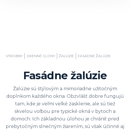
VÝROBKY
OKENNÉ CLONY
ŽALÚZIE
FASÁDNE ŽALÚZIE
Fasádne žalúzie
Žalúzie sú štýlovým a mimoriadne užitočným
doplnkom každého okna. Obzvlášť dobre fungujú
tam, kde je veľmi veľké zasklenie, ale sú tiež
skvelou voľbou pre typické okná v bytoch a
domoch. Ich základnou úlohou je chrániť pred
prebytočným slnečným žiarením, sú však účinné aj