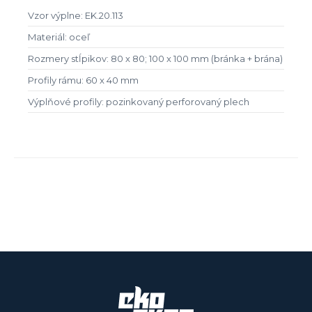
Vzor výplne: EK.20.113
Materiál: oceľ
Rozmery stĺpikov: 80 x 80; 100 x 100 mm (bránka + brána)
Profily rámu: 60 x 40 mm
Výplňové profily: pozinkovaný perforovaný plech