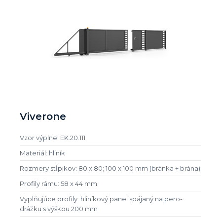
Viverone
Vzor výplne: EK.20.111
Materiál: hliník
Rozmery stĺpikov: 80 x 80; 100 x 100 mm (bránka + brána)
Profily rámu: 58 x 44 mm
Vyplňujúce profily: hliníkový panel spájaný na pero-
drážku s výškou 200 mm