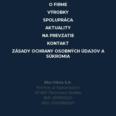
O FIRME
VÝROBKY
SPOLUPRÁCA
AKTUALITY
NA PREVZATIE
KONTAKT
ZÁSADY OCHRANY OSOBNÝCH ÚDAJOV A
SÚKROMIA
Eko-Okna S.A.
Kornice, ul. Spacerowa 4
47-480 Pietrowice Wielkie
NIP: 6391813241
KRS: 0000586067