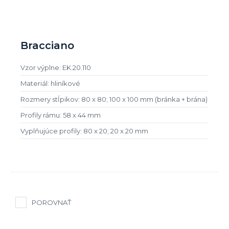
Bracciano
Vzor výplne: EK.20.110
Materiál: hliníkové
Rozmery stĺpikov: 80 x 80; 100 x 100 mm (bránka + brána)
Profily rámu: 58 x 44 mm
Vyplňujúce profily: 80 x 20; 20 x 20 mm
POROVNAŤ