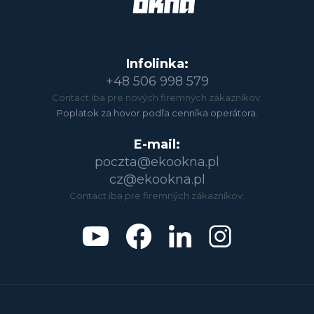
Infolinka:
+48 506 998 579
Contact iba pre nových firemných zákazníkov.
Poplatok za hovor podľa cenníka operátora.
E-mail:
poczta@ekookna.pl
cz@ekookna.pl
Contact iba pre firemných zákazníkov.