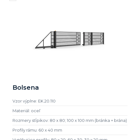
Bolsena
Vzor výplne: EK.20.110
Materiál: oceľ
Rozmery stĺpikov: 80 x 80; 100 x 100 mm (bránka + brána)
Profily rámu: 60 x 40 mm
Vyplňujúce profily: 80 x 20; 60 x 30; 30 x 20 mm