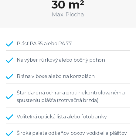
30 m²
Max. Plocha
Plášť PA 55 alebo PA 77
Na výber rúrkový alebo bočný pohon
Brána v boxe alebo na konzolách
Štandardná ochrana proti nekontrolovanému
spusteniu plášťa (zotrvačná brzda)
Voliteľná optická lišta alebo fotobunky
Široká paleta odtieňov boxov, vodidiel a plášťov