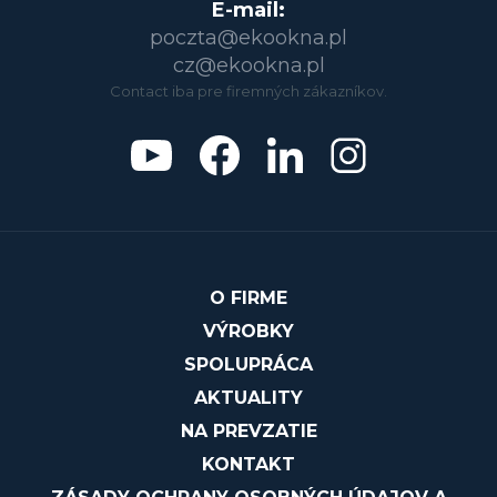
E-mail:
poczta@ekookna.pl
cz@ekookna.pl
Contact iba pre firemných zákazníkov.
O FIRME
VÝROBKY
SPOLUPRÁCA
AKTUALITY
NA PREVZATIE
KONTAKT