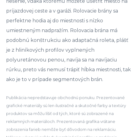
riešenie, vďaka ktorému môžete ušetriť miesto na
príjazdovej ceste a v garáži. Rolovacie brány sa
perfektne hodia aj do miestnosti s nízko
umiestneným nadpražím. Rolovacia brána má
podobnú konštrukciu ako adaptačná roleta, plášť
je z hliníkových profilov vyplnených
polyuretánovou penou, navíja sa na navíjaciu
rúrku, preto vás nemusí trápiť hĺbka miestnosti, tak
ako je to v prípade segmentových brán.
Publikácia nepredstavuje obchodnú ponuku. Prezentované
grafické materiály sú len ilustračné a skutočné farby a textúry
produktov sa môžu líšiť od tých, ktoré sú zobrazené na
reklamných materiáloch. Prezentovaná grafika vrátane
zobrazenia farieb nemôže byť dôvodom na reklamáciu.