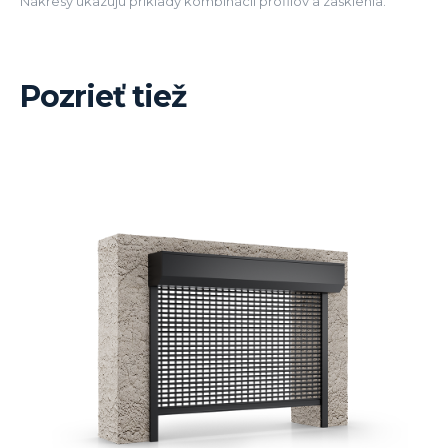
Nákresy ukazujú príklady kombinácií profilov a zasklenia.
Pozrieť tiež