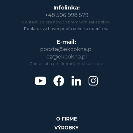
Infolinka:
+48 506 998 579
Contact iba pre nových firemných zákazníkov.
Poplatok za hovor podľa cenníka operátora.
E-mail:
poczta@ekookna.pl
cz@ekookna.pl
Contact iba pre firemných zákazníkov.
O FIRME
VÝROBKY