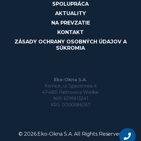
SPOLUPRÁCA
AKTUALITY
NA PREVZATIE
KONTAKT
ZÁSADY OCHRANY OSOBNÝCH ÚDAJOV A
SÚKROMIA
Eko-Okna S.A.
Kornice, ul. Spacerowa 4
47-480 Pietrowice Wielkie
NIP: 6391813241
KRS: 0000586067
Chcete sa
stať
© 2026 Eko-Okna S.A. All Rights Reserved
naším