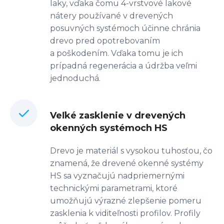
laky, vďaka čomu 4-vrstvové lakové
nátery používané v drevených
posuvných systémoch účinne chránia
drevo pred opotrebovaním
a poškodením. Vďaka tomu je ich
prípadná regenerácia a údržba veľmi
jednoduchá.
Veľké zasklenie v drevených
okenných systémoch HS
Drevo je materiál s vysokou tuhosťou, čo
znamená, že drevené okenné systémy
HS sa vyznačujú nadpriemernými
technickými parametrami, ktoré
umožňujú výrazné zlepšenie pomeru
zasklenia k viditeľnosti profilov. Profily