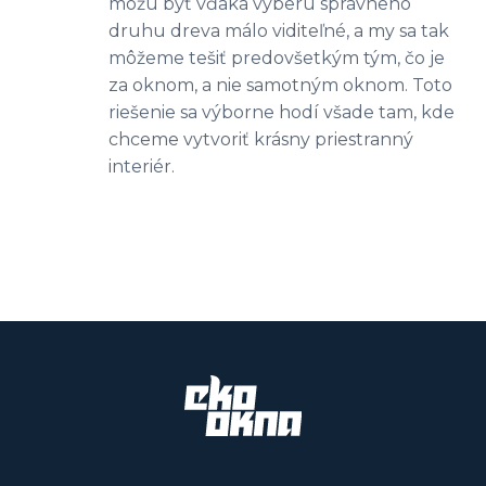
môžu byť vďaka výberu správneho
druhu dreva málo viditeľné, a my sa tak
môžeme tešiť predovšetkým tým, čo je
za oknom, a nie samotným oknom. Toto
riešenie sa výborne hodí všade tam, kde
chceme vytvoriť krásny priestranný
interiér.