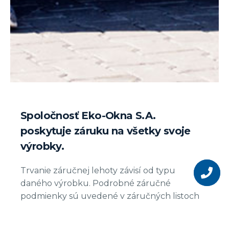
Spoločnosť Eko-Okna S.A.
poskytuje záruku na všetky svoje
výrobky.
Chcete sa
stať
Trvanie záručnej lehoty závisí od typu
naším
daného výrobku. Podrobné záručné
partnero
podmienky sú uvedené v záručných listoch
jednotlivých výrobkov. Zoznam výrobkov, na
ktoré sa záruka vzťahuje, je vždy uvedený na