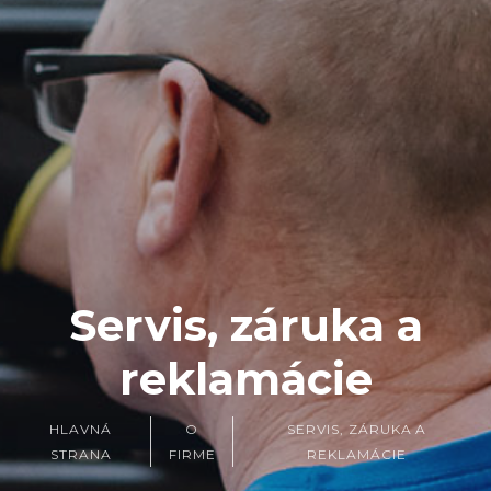
Servis, záruka a
reklamácie
HLAVNÁ
O
SERVIS, ZÁRUKA A
STRANA
FIRME
REKLAMÁCIE