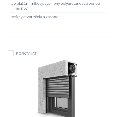
typ plášťa: hliníkový, vyplnený polyuretánovou penou
alebo PVC
revízny otvor zčela a zospodu
POROVNAŤ