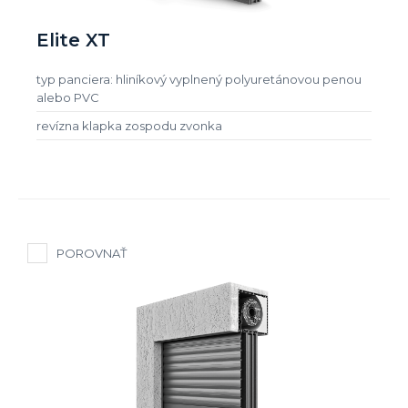
Elite XT
typ panciera: hliníkový vyplnený polyuretánovou penou
alebo PVC
revízna klapka zospodu zvonka
POROVNAŤ