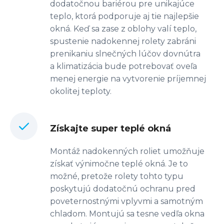
dodatočnou bariérou pre unikajúce
teplo, ktorá podporuje aj tie najlepšie
okná. Keď sa zase z oblohy valí teplo,
spustenie nadokennej rolety zabráni
prenikaniu slnečných lúčov dovnútra
a klimatizácia bude potrebovať oveľa
menej energie na vytvorenie príjemnej
okolitej teploty.
Získajte super teplé okná
Montáž nadokenných roliet umožňuje
získať výnimočne teplé okná. Je to
možné, pretože rolety tohto typu
poskytujú dodatočnú ochranu pred
poveternostnými vplyvmi a samotným
chladom. Montujú sa tesne vedľa okna