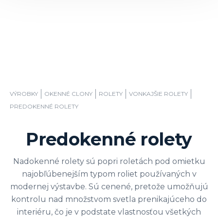
VÝROBKY
OKENNÉ CLONY
ROLETY
VONKAJŠIE ROLETY
PREDOKENNÉ ROLETY
Predokenné rolety
Nadokenné rolety sú popri roletách pod omietku
najobľúbenejším typom roliet používaných v
modernej výstavbe. Sú cenené, pretože umožňujú
kontrolu nad množstvom svetla prenikajúceho do
interiéru, čo je v podstate vlastnosťou všetkých