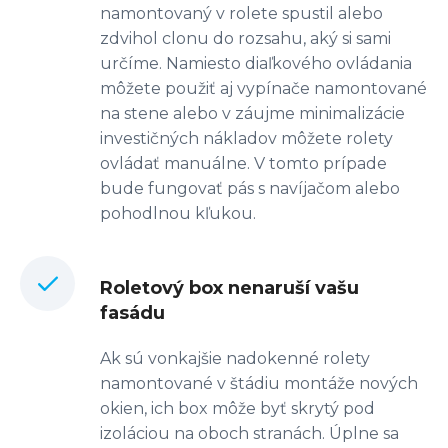
namontovaný v rolete spustil alebo
zdvihol clonu do rozsahu, aký si sami
určíme. Namiesto diaľkového ovládania
môžete použiť aj vypínače namontované
na stene alebo v záujme minimalizácie
investičných nákladov môžete rolety
ovládať manuálne. V tomto prípade
bude fungovať pás s navíjačom alebo
pohodlnou kľukou.
Roletový box nenaruší vašu
fasádu
Ak sú vonkajšie nadokenné rolety
namontované v štádiu montáže nových
okien, ich box môže byť skrytý pod
izoláciou na oboch stranách. Úplne sa