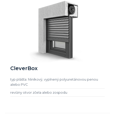
CleverBox
typ plášťa: hliníkový, vyplnený polyuretánovou penou
alebo PVC
revízny otvor zčela alebo zospodu