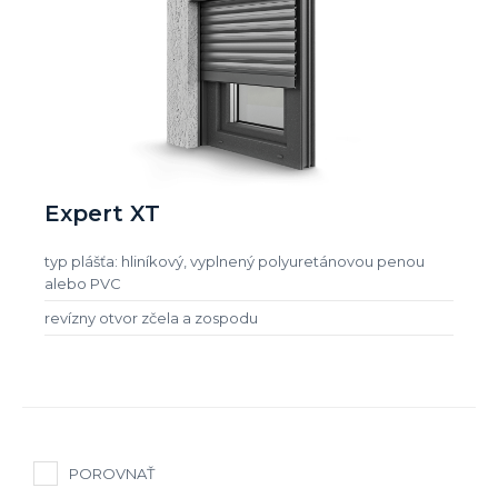
Expert XT
typ plášťa: hliníkový, vyplnený polyuretánovou penou
alebo PVC
revízny otvor zčela a zospodu
POROVNAŤ