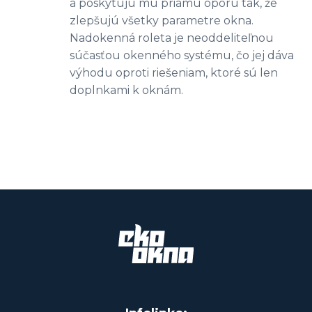
a poskytujú mu priamu oporu tak, že
zlepšujú všetky parametre okna.
Nadokenná roleta je neoddeliteľnou
súčasťou okenného systému, čo jej dáva
výhodu oproti riešeniam, ktoré sú len
doplnkami k oknám.