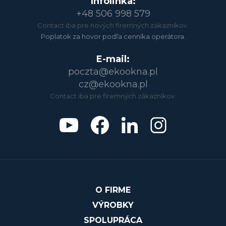
Infolinka:
+48 506 998 579
Contact iba pre nových firemných zákazníkov.
Poplatok za hovor podľa cenníka operátora.
E-mail:
poczta@ekookna.pl
cz@ekookna.pl
Contact iba pre firemných zákazníkov.
O FIRME
VÝROBKY
SPOLUPRÁCA