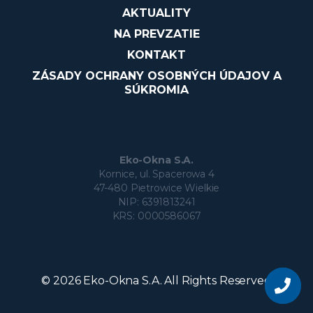
AKTUALITY
NA PREVZATIE
KONTAKT
ZÁSADY OCHRANY OSOBNÝCH ÚDAJOV A
SÚKROMIA
Eko-Okna S.A.
Kornice, ul. Spacerowa 4
47-480 Pietrowice Wielkie
NIP: 6391813241
KRS: 0000586067
Chcete sa
stať
© 2026 Eko-Okna S.A. All Rights Reserved
naším
partnero