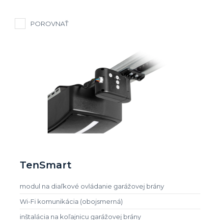
POROVNAŤ
TenSmart
modul na diaľkové ovládanie garážovej brány
Wi-Fi komunikácia (obojsmerná)
inštalácia na koľajnicu garážovej brány