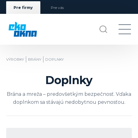
Pre firmy
Pre vás
VÝROBKY
BRÁNY
DOPLNKY
Doplnky
Brána a mreža – predovšetkým bezpečnosť. Vďaka
doplnkom sa stávajú nedobytnou pevnosťou.