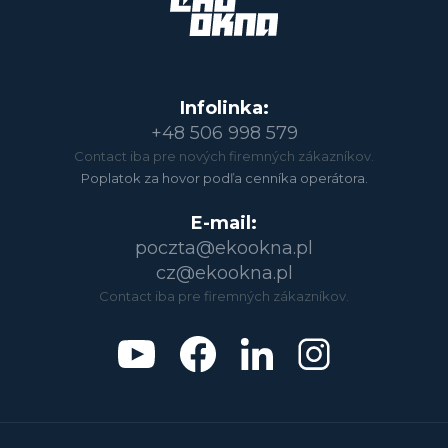
Infolinka:
+48 506 998 579
Contact iba pre nových firemných zákazníkov.
Poplatok za hovor podľa cenníka operátora.
E-mail:
poczta@ekookna.pl
cz@ekookna.pl
Contact iba pre firemných zákazníkov.