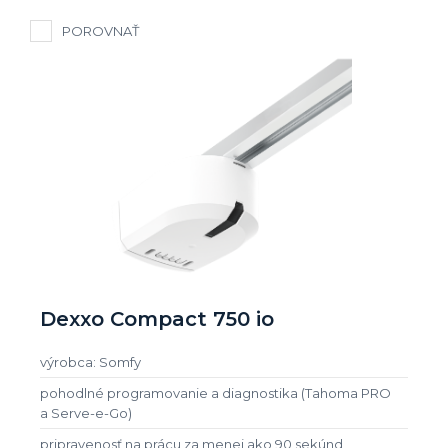
POROVNAŤ
Dexxo Compact 750 io
výrobca: Somfy
pohodlné programovanie a diagnostika (Tahoma PRO
a Serve-e-Go)
pripravenosť na prácu za menej ako 90 sekúnd