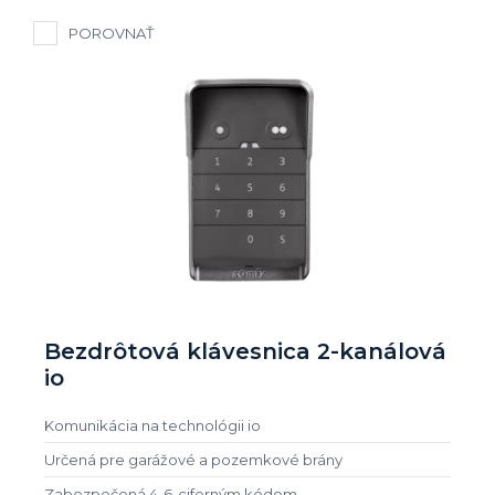
POROVNAŤ
Bezdrôtová klávesnica 2-kanálová
io
Komunikácia na technológii io
Určená pre garážové a pozemkové brány
Zabezpečená 4-6-ciferným kódom