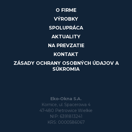
O FIRME
VÝROBKY
SPOLUPRÁCA
AKTUALITY
NA PREVZATIE
KONTAKT
ZÁSADY OCHRANY OSOBNÝCH ÚDAJOV A
SÚKROMIA
Eko-Okna S.A.
Kornice, ul. Spacerowa 4
47-480 Pietrowice Wielkie
NIP: 6391813241
KRS: 0000586067