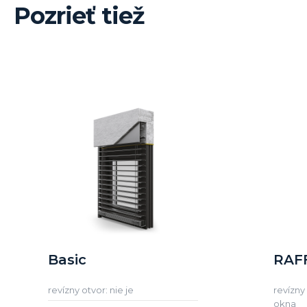
Pozrieť tiež
Basic
RAFF
revízny otvor: nie je
revízny
okna