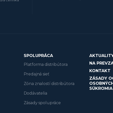
SPOLUPRÁCA
AKTUALIT
NA PREVZA
Platforma distribútora
KONTAKT
Predajná sieť
ZÁSADY O
OSOBNÝCH
Zóna znalostí distribútora
SÚKROMIA
Dodávatelia
Zásady spolupráce