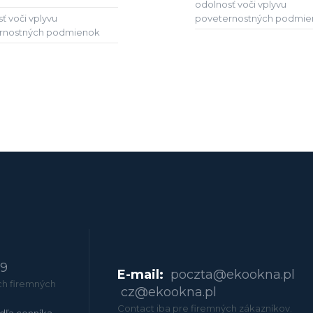
odolnosť voči vplyvu
ť voči vplyvu
poveternostných podmie
rnostných podmienok
79
E-mail:
poczta@ekookna.pl
ch firemných
cz@ekookna.pl
Contact iba pre firemných zákazníkov.
dľa cenníka