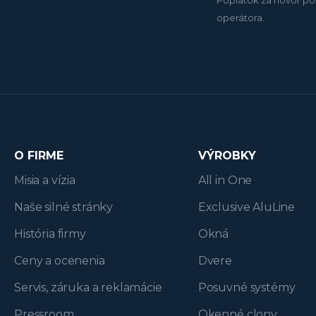
operátora.
O FIRME
VÝROBKY
Misia a vízia
All in One
Naše silné stránky
Exclusive AluLine
História firmy
Okná
Ceny a ocenenia
Dvere
Servis, záruka a reklamácie
Posuvné systémy
Pressroom
Okenné clony