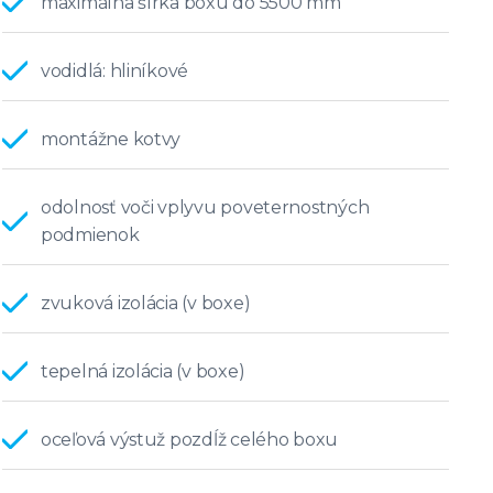
maximálna šírka boxu do 5500 mm
vodidlá: hliníkové
montážne kotvy
odolnosť voči vplyvu poveternostných
podmienok
zvuková izolácia (v boxe)
tepelná izolácia (v boxe)
oceľová výstuž pozdĺž celého boxu