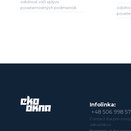
odolnosť voči vplyvu
poveternostných podmienok
odolnos
povete
Infolinka:
+48 506 998 5
Contact iba pre nový
zákazníkov.
Poplatok za hovor po