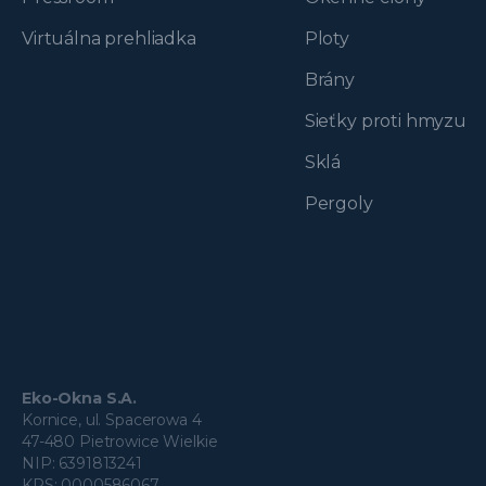
Virtuálna prehliadka
Ploty
Brány
Sieťky proti hmyzu
Sklá
Pergoly
Eko-Okna S.A.
Kornice, ul. Spacerowa 4
47-480 Pietrowice Wielkie
NIP: 6391813241
KRS: 0000586067