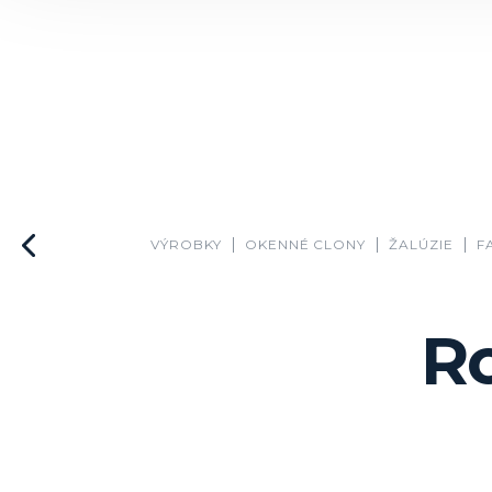
VÝROBKY
OKENNÉ CLONY
ŽALÚZIE
F
R