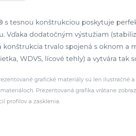
® s tesnou konštrukciou poskytuje perf
u. Vďaka dodatočným výstužiam (stabili
á konštrukcia trvalo spojená s oknom a 
ka, WDVS, lícové tehly) a vytvára tak so
zentované grafické materiály sú len ilustračné a
ch materiáloch. Prezentovaná grafika vrátane zob
 profilov a zasklenia.