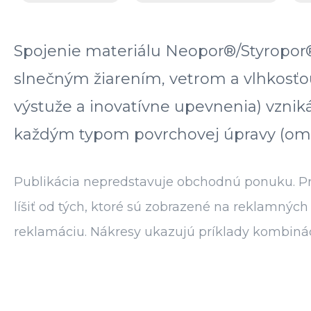
Spojenie materiálu Neopor®/Styropor
slnečným žiarením, vetrom a vlhkosťo
výstuže a inovatívne upevnenia) vznik
každým typom povrchovej úpravy (omiet
Publikácia nepredstavuje obchodnú ponuku. Pre
líšiť od tých, ktoré sú zobrazené na reklamný
reklamáciu. Nákresy ukazujú príklady kombinácií