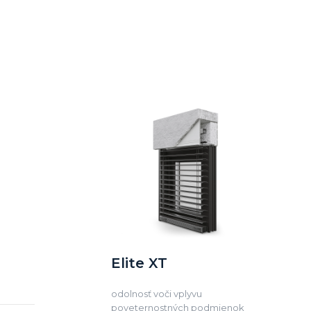
Elite XT
odolnosť voči vplyvu
poveternostných podmienok