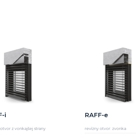
-i
RAFF-e
 otvor z vonkajšej strany
revízny otvor: zvonka