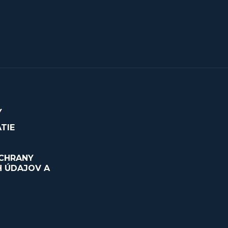
Y
TIE
CHRANY
 ÚDAJOV A