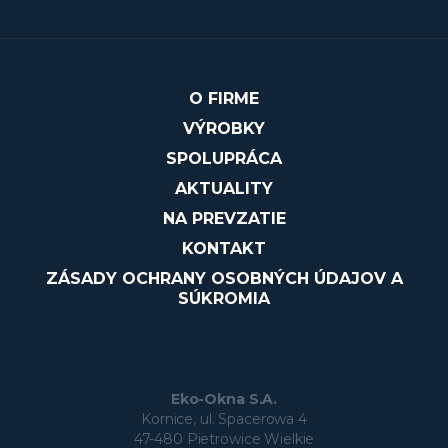
O FIRME
VÝROBKY
SPOLUPRÁCA
AKTUALITY
NA PREVZATIE
KONTAKT
ZÁSADY OCHRANY OSOBNÝCH ÚDAJOV A
SÚKROMIA
Eko-Okna S.A.
Kornice, ul. Spacerowa 4
47-480 Pietrowice Wielkie