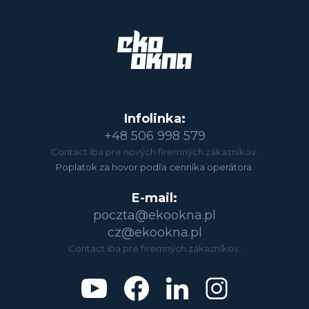
Infolinka:
+48 506 998 579
Contact iba pre nových firemných zákazníkov.
Poplatok za hovor podľa cenníka operátora.
E-mail:
poczta@ekookna.pl
cz@ekookna.pl
Contact iba pre firemných zákazníkov.