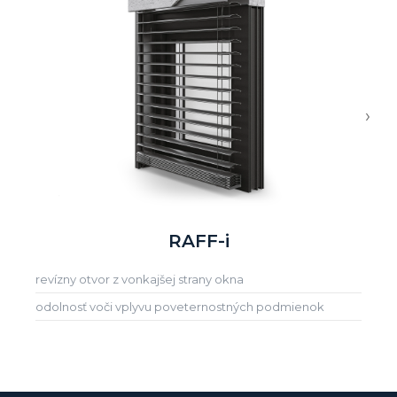
›
RAFF-i
revízny otvor z vonkajšej strany okna
odolnosť voči vplyvu poveternostných podmienok