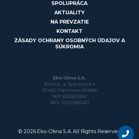
SPOLUPRÁCA
AKTUALITY
NA PREVZATIE
KONTAKT
ZÁSADY OCHRANY OSOBNÝCH ÚDAJOV A
SÚKROMIA
Eko-Okna S.A.
Kornice, ul. Spacerowa 4
47-480 Pietrowice Wielkie
NIP: 6391813241
KRS: 0000586067
Chcete sa
stať
© 2026 Eko-Okna S.A. All Rights Reserved
naším