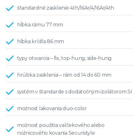
štandardné zasklenie 4th/16Ar/4/16Ar/4th
hĺbka rámu 77 mm
hĺbka krídla 86 mm
typy otwarcia – fix, top-hung, side-hung
hrúbka zasklenia – rám od 14 do 60 mm
systém v štandarde s dodatočným izolátorom SI
možnosť lakovania duo-color
možnosť použitia valčekového alebo
nožnicového kovania Securistyle