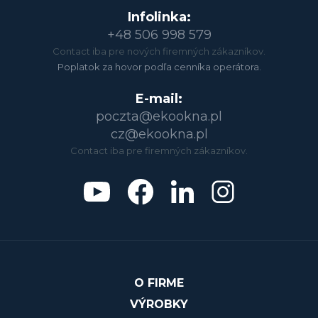
Infolinka:
+48 506 998 579
Contact iba pre nových firemných zákazníkov.
Poplatok za hovor podľa cenníka operátora.
E-mail:
poczta@ekookna.pl
cz@ekookna.pl
Contact iba pre firemných zákazníkov.
O FIRME
VÝROBKY