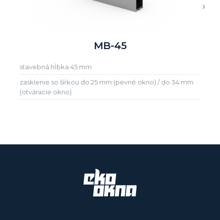
›
MB-45
stavebná hĺbka 45 mm
zasklenie so šírkou do 25 mm (pevné okno) / do 34 mm
(otváracie okno)