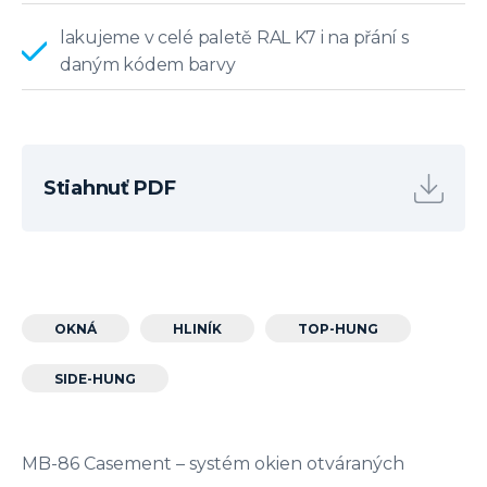
lakujeme v celé paletě RAL K7 i na přání s
daným kódem barvy
Stiahnuť PDF
OKNÁ
HLINÍK
TOP-HUNG
SIDE-HUNG
MB-86 Casement – systém okien otváraných