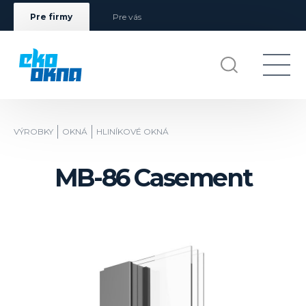
Pre firmy
Pre vás
VÝROBKY
OKNÁ
HLINÍKOVÉ OKNÁ
MB-86 Casement