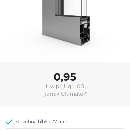
0,95
Uw pri Ug = 0,5
(rámik Ultimate)*
stavebná hĺbka 77 mm