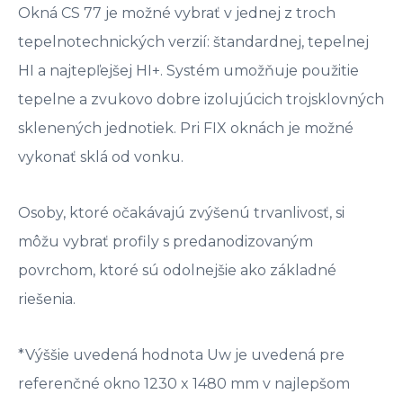
Okná CS 77 je možné vybrať v jednej z troch
tepelnotechnických verzií: štandardnej, tepelnej
HI a najtepľejšej HI+. Systém umožňuje použitie
tepelne a zvukovo dobre izolujúcich trojsklovných
sklenených jednotiek. Pri FIX oknách je možné
vykonať sklá od vonku.
Osoby, ktoré očakávajú zvýšenú trvanlivosť, si
môžu vybrať profily s predanodizovaným
povrchom, ktoré sú odolnejšie ako základné
riešenia.
*Výššie uvedená hodnota Uw je uvedená pre
referenčné okno 1230 x 1480 mm v najlepšom