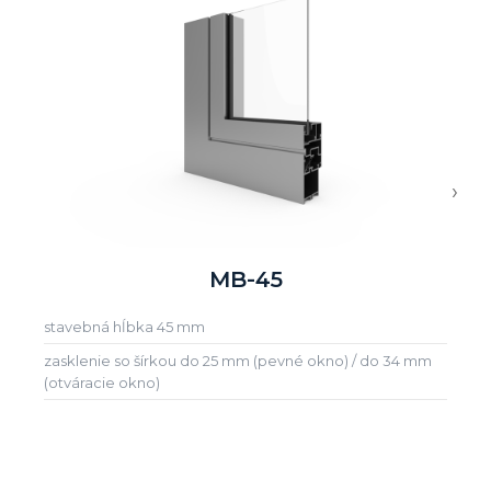
›
MB-45
stavebná hĺbka 45 mm
zasklenie so šírkou do 25 mm (pevné okno) / do 34 mm
(otváracie okno)