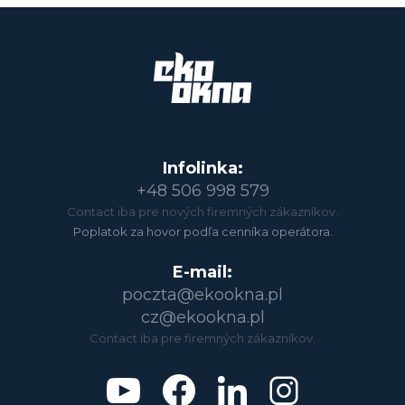
Infolinka:
+48 506 998 579
Contact iba pre nových firemných zákazníkov.
Poplatok za hovor podľa cenníka operátora.
E-mail:
poczta@ekookna.pl
cz@ekookna.pl
Contact iba pre firemných zákazníkov.