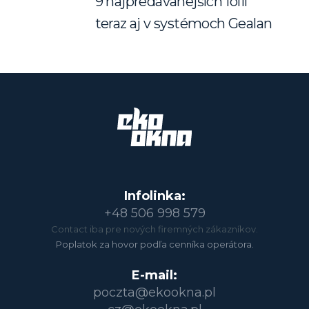
9 najpredávanejších fólií
teraz aj v systémoch Gealan
Infolinka:
+48 506 998 579
Contact iba pre nových firemných zákazníkov.
Poplatok za hovor podľa cenníka operátora.
E-mail:
poczta@ekookna.pl