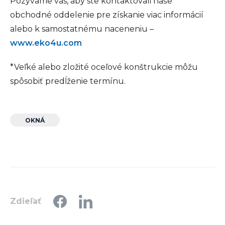
Pozývame vás, aby ste kontaktovali naše
obchodné oddelenie pre získanie viac informácií
alebo k samostatnému naceneniu –
www.eko4u.com
*Veľké alebo zložité oceľové konštrukcie môžu
spôsobiť predĺženie termínu.
OKNÁ
Zdieľať