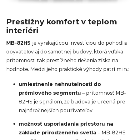
Prestížny komfort v teplom
interiéri
MB-82HS
je vynikajúcou investíciou do pohodlia
obyvateľov aj do samotnej budovy, ktorá vďaka
prítomnosti tak prestížneho riešenia získa na
hodnote. Medzi jeho praktické výhody patrí m.in.:
umiestnenie nehnuteľnosti do
prémiového segmentu
– prítomnosť MB-
82HS je signálom, že budova je určená pre
najnáročnejších používateľov;
možnosť usporiadania priestoru na
základe prirodzeného svetla
– MB-82HS