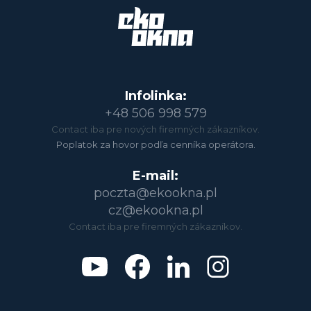
Infolinka:
+48 506 998 579
Contact iba pre nových firemných zákazníkov.
Poplatok za hovor podľa cenníka operátora.
E-mail:
poczta@ekookna.pl
cz@ekookna.pl
Contact iba pre firemných zákazníkov.