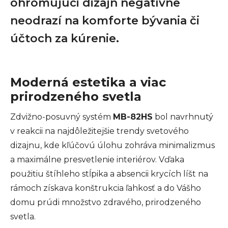
ohromujúci dizajn negatívne
neodrazí na komforte bývania či
účtoch za kúrenie.
Moderná estetika a viac
prirodzeného svetla
Zdvižno-posuvný systém
MB-82HS
bol navrhnutý
v reakcii na najdôležitejšie trendy svetového
dizajnu, kde kľúčovú úlohu zohráva minimalizmus
a maximálne presvetlenie interiérov. Vďaka
použitiu štíhleho stĺpika a absencii krycích líšt na
rámoch získava konštrukcia ľahkosť a do Vášho
domu prúdi množstvo zdravého, prirodzeného
svetla.