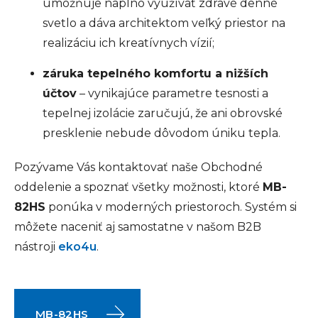
umožňuje naplno využívať zdravé denné
svetlo a dáva architektom veľký priestor na
realizáciu ich kreatívnych vízií;
záruka tepelného komfortu a nižších
účtov
– vynikajúce parametre tesnosti a
tepelnej izolácie zaručujú, že ani obrovské
presklenie nebude dôvodom úniku tepla.
Pozývame Vás kontaktovať naše Obchodné
oddelenie a spoznať všetky možnosti, ktoré
MB-
82HS
ponúka v moderných priestoroch. Systém si
môžete naceniť aj samostatne v našom B2B
nástroji
eko4u
.
MB-82HS