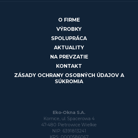
O FIRME
VÝROBKY
SPOLUPRÁCA
AKTUALITY
NA PREVZATIE
KONTAKT
ZÁSADY OCHRANY OSOBNÝCH ÚDAJOV A
SÚKROMIA
Eko-Okna S.A.
Kornice, ul. Spacerowa 4
47-480 Pietrowice Wielkie
NIP: 6391813241
KRS: 0000586067