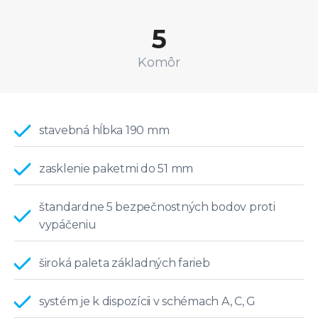
5
Komôr
stavebná hĺbka 190 mm
zasklenie paketmi do 51 mm
štandardne 5 bezpečnostných bodov proti
vypáčeniu
široká paleta základných farieb
systém je k dispozícii v schémach A, C, G