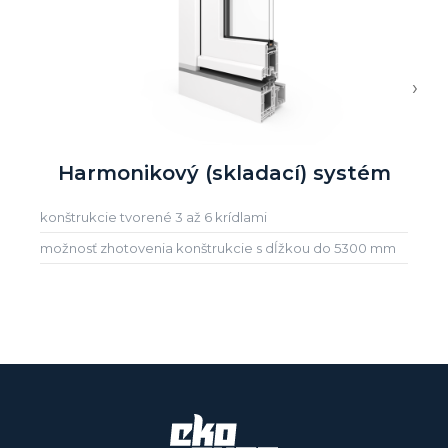
›
Harmonikový (skladací) systém
konštrukcie tvorené 3 až 6 krídlami
možnosť zhotovenia konštrukcie s dĺžkou do 5300 mm