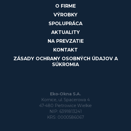
O FIRME
VÝROBKY
SPOLUPRÁCA
AKTUALITY
NA PREVZATIE
KONTAKT
ZÁSADY OCHRANY OSOBNÝCH ÚDAJOV A
SÚKROMIA
Eko-Okna S.A.
Kornice, ul. Spacerowa 4
47-480 Pietrowice Wielkie
NIP: 6391813241
KRS: 0000586067