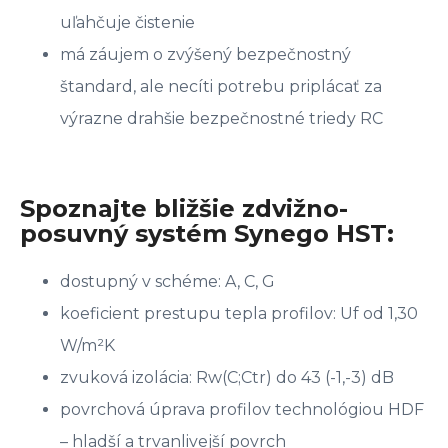
uľahčuje čistenie
má záujem o zvýšený bezpečnostný
štandard, ale necíti potrebu priplácať za
výrazne drahšie bezpečnostné triedy RC
Spoznajte bližšie zdvižno-
posuvný systém Synego HST:
dostupný v schéme: A, C, G
koeficient prestupu tepla profilov: Uf od 1,30
W/m²K
zvuková izolácia: Rw(C;Ctr) do 43 (-1,-3) dB
povrchová úprava profilov technológiou HDF
– hladší a trvanlivejší povrch