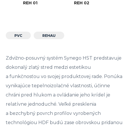
REH 01
REH 02
R
PVC
REHAU
Zdvižno-posuvný systém Synego HST predstavuje
dokonalý zlatý stred medzi estetikou
a funkčnosťou vo svojej produktovej rade. Ponúka
vynikajúce tepelnoizolačné vlastnosti, účinne
chráni pred hlukom a ovládanie jeho krídel je
relatívne jednoduché. Veľké presklenia
a bezchybný povrch profilov vyrobených
technológiou HDF budú zase obrovskou pridanou