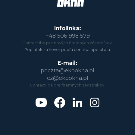
Infolinka:
+48 506 998 579
Contact iba pre nových firemných zákazníkov.
Poplatok za hovor podľa cenníka operátora.
E-mail:
poczta@ekookna.pl
cz@ekookna.pl
Contact iba pre firemných zákazníkov.