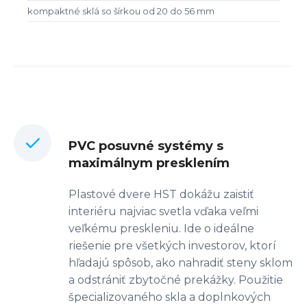
kompaktné sklá so šírkou od 20 do 56 mm
PVC posuvné systémy s
maximálnym presklením
Plastové dvere HST dokážu zaistiť
interiéru najviac svetla vďaka veľmi
veľkému preskleniu. Ide o ideálne
riešenie pre všetkých investorov, ktorí
hľadajú spôsob, ako nahradiť steny sklom
a odstrániť zbytočné prekážky. Použitie
špecializovaného skla a doplnkových