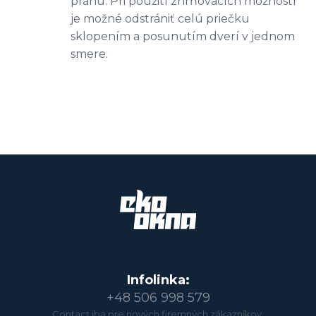
prahu. Pri použití zhrňovacích možností
je možné odstrániť celú priečku
sklopením a posunutím dverí v jednom
smere.
Infolinka:
+48 506 998 579
Contact iba pre nových firemných zákazníkov.