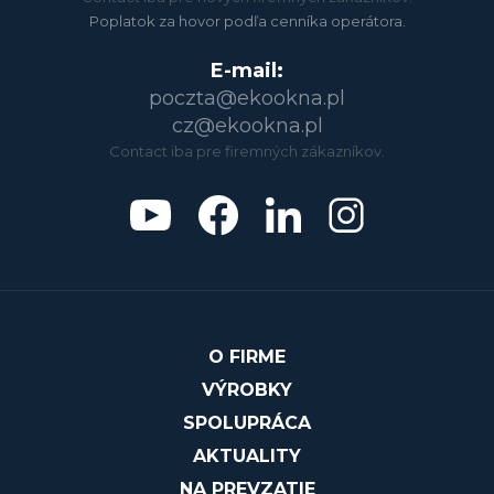
Poplatok za hovor podľa cenníka operátora.
E-mail:
poczta@ekookna.pl
cz@ekookna.pl
Contact iba pre firemných zákazníkov.
O FIRME
VÝROBKY
SPOLUPRÁCA
AKTUALITY
NA PREVZATIE