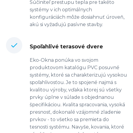
Súčiniteľ prestupu tepla pre takéto
systémy v ich optimálnych
konfiguráciách môže dosiahnuť úroveň,
akú si vyžadujú pasívne stavby.
Spoľahlivé terasové dvere
Eko-Okna ponúka vo svojom
produktovom katalógu PVC posuvné
systémy, ktoré sa charakterizujú vysokou
spoľahlivosťou. Je to spojené najmä s
kvalitou výroby, vďaka ktorej sú všetky
prvky úplne v súlade s objednanou
špecifikáciou. Kvalita spracovania, vysoká
presnosť, dokonalé vzájomné zladenie
prvkov - to všetko sa premieta do
tesnosti systému. Navyše, kovania, ktoré