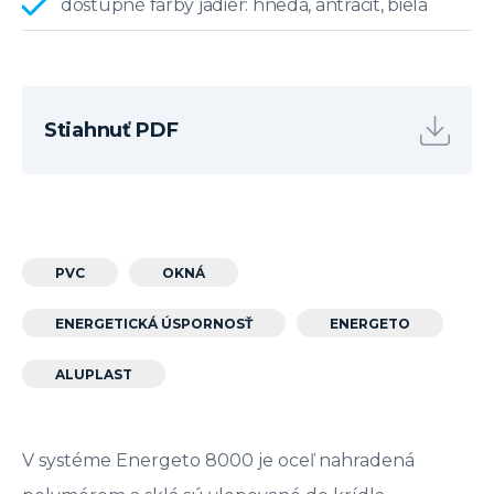
dostupné farby jadier: hnedá, antracit, biela
Stiahnuť PDF
PVC
OKNÁ
ENERGETICKÁ ÚSPORNOSŤ
ENERGETO
ALUPLAST
V systéme Energeto 8000 je oceľ nahradená