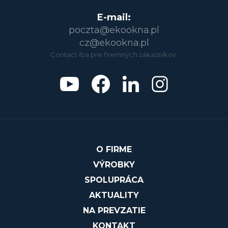
E-mail:
poczta@ekookna.pl
cz@ekookna.pl
Contact iba pre firemných zákazníkov.
O FIRME
VÝROBKY
SPOLUPRÁCA
AKTUALITY
NA PREVZATIE
KONTAKT