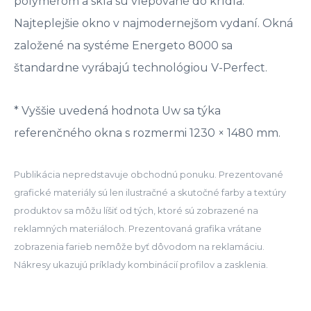
polymérom a sklá sú vlepované do krídla.
Najteplejšie okno v najmodernejšom vydaní. Okná
založené na systéme Energeto 8000 sa
štandardne vyrábajú technológiou V-Perfect.
* Vyššie uvedená hodnota Uw sa týka
referenčného okna s rozmermi 1230 × 1480 mm.
Publikácia nepredstavuje obchodnú ponuku. Prezentované
grafické materiály sú len ilustračné a skutočné farby a textúry
produktov sa môžu líšiť od tých, ktoré sú zobrazené na
reklamných materiáloch. Prezentovaná grafika vrátane
zobrazenia farieb nemôže byť dôvodom na reklamáciu.
Nákresy ukazujú príklady kombinácií profilov a zasklenia.