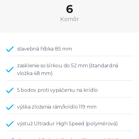
6
Komôr
stavebná hĺbka 85 mm
zasklenie so šírkou do 52 mm (štandardná
vložka 48 mm)
5 bodov proti vypáčeniu na krídlo
výška zloženia rám/krídlo 119 mm
výstuž Ultradur High Speed (polymérová)