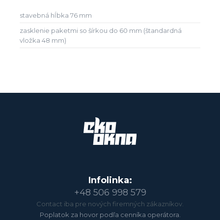
stavebná hĺbka 76 mm
zasklenie paketmi so šírkou do 60 mm (štandardná
vložka 48 mm)
Infolinka:
+48 506 998 579
Contact iba pre nových firemných zákazníkov.
Poplatok za hovor podľa cenníka operátora.