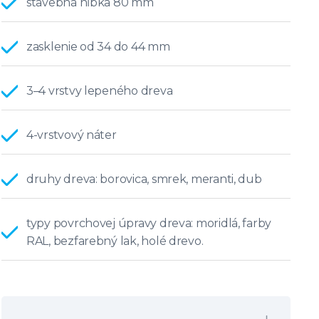
stavebná hĺbka 80 mm
zasklenie od 34 do 44 mm
3–4 vrstvy lepeného dreva
4-vrstvový náter
druhy dreva: borovica, smrek, meranti, dub
typy povrchovej úpravy dreva: moridlá, farby
RAL, bezfarebný lak, holé drevo.