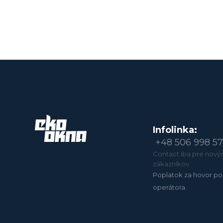
Infolinka:
+48 506 998 5
Contact iba pre nový
zákazníkov.
Poplatok za hovor po
operátora.