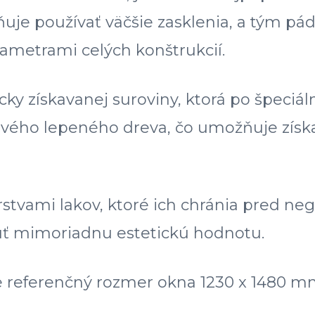
žňuje používať väčšie zasklenia, a tým 
ametrami celých konštrukcií.
cky získavanej suroviny, ktorá po špeciá
vového lepeného dreva, čo umožňuje získa
rstvami lakov, ktoré ich chránia pred 
uť mimoriadnu estetickú hodnotu.
referenčný rozmer okna 1230 x 1480 mm