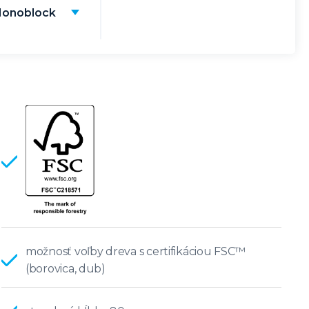
onoblock
možnosť voľby dreva s certifikáciou FSC™
(borovica, dub)