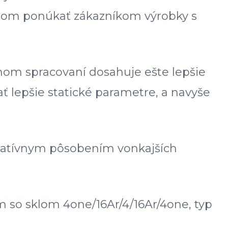
pádom ponúkať zákazníkom výrobky s
lnom spracovaní dosahuje ešte lepšie
ť lepšie statické parametre, a navyše
negatívnym pôsobením vonkajších
 so sklom 4one/16Ar/4/16Ar/4one, typ