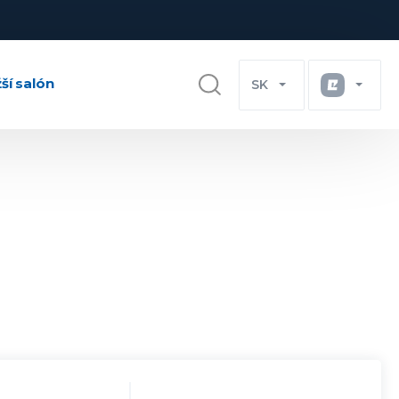
žší salón
SK