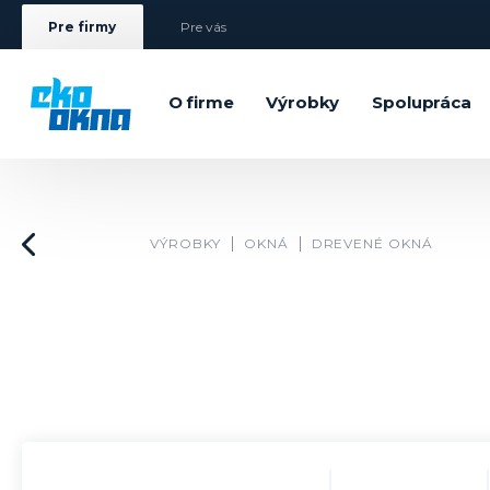
Pre firmy
Pre vás
O firme
Výrobky
Spolupráca
VÝROBKY
OKNÁ
DREVENÉ OKNÁ