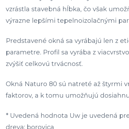
vzrástla stavebná hĺbka, čo však umo
výrazne lepšími tepelnoizolačnými par
Predstavené okná sa vyrábajú len z eti
parametre. Profil sa vyrába z viacvrst
zvýšiť celkovú trvácnosť.
Okná Naturo 80 sú natreté až štyrmi v
faktorov, a k tomu umožňujú dosiahn
* Uvedená hodnota Uw je uvedená pre 
dreva: borovica