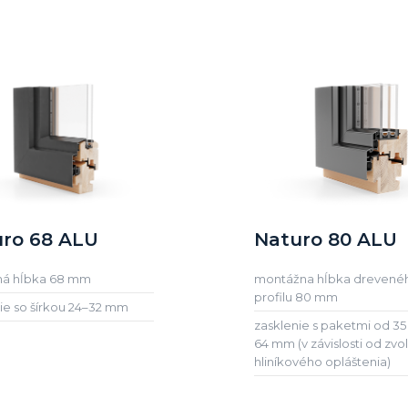
ro 68 ALU
Naturo 80 ALU
ná hĺbka 68 mm
montážna hĺbka drevené
profilu 80 mm
ie so šírkou 24–32 mm
zasklenie s paketmi od 35
64 mm (v závislosti od zv
hliníkového opláštenia)