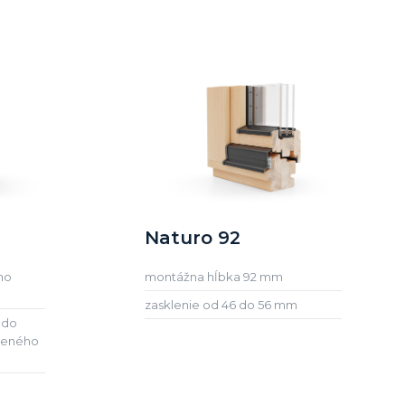
Naturo 92
ho
montážna hĺbka 92 mm
zasklenie od 46 do 56 mm
 do
oleného