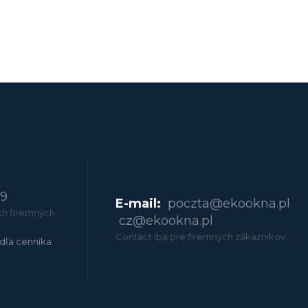
79
E-mail:
poczta@ekookna.pl
ch firemných
cz@ekookna.pl
Contact iba pre firemných zákazníkov.
dľa cenníka