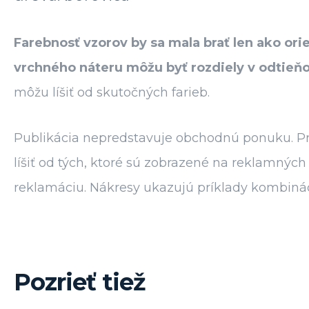
Farebnosť vzorov by sa mala brať len ako ori
vrchného náteru môžu byť rozdiely v odtieňo
môžu líšiť od skutočných farieb.
Publikácia nepredstavuje obchodnú ponuku. Pre
líšiť od tých, ktoré sú zobrazené na reklamný
reklamáciu. Nákresy ukazujú príklady kombinácií
Pozrieť tiež