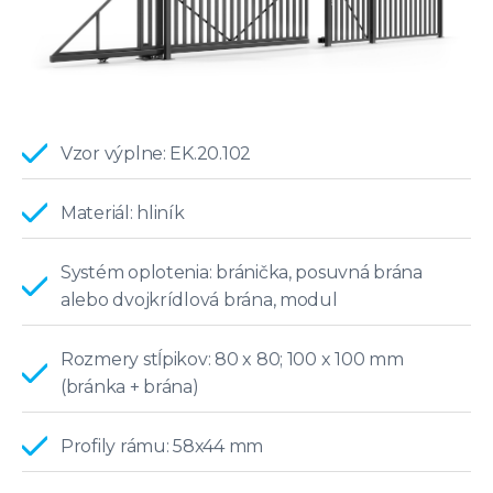
Vzor výplne: EK.20.102
Materiál: hliník
Systém oplotenia: bránička, posuvná brána
alebo dvojkrídlová brána, modul
Rozmery stĺpikov: 80 x 80; 100 x 100 mm
(bránka + brána)
Profily rámu: 58x44 mm