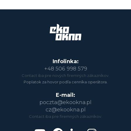
Infolinka:
+48 506 998 579
Contact iba pre nových firemných zákazníkov.
Poplatok za hovor podľa cenníka operátora.
E-mail:
poczta@ekookna.pl
cz@ekookna.pl
Contact iba pre firemných zákazníkov.