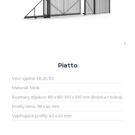
›
Piatto
Vzor výplne: EK.20.101
Materiál: hliník
Rozmery stĺpikov: 80 x 80; 100 x 100 mm (bránka + brána)
Profily rámu: 58 x 44 mm
Vyplňujúce profily: 40 x 20 mm